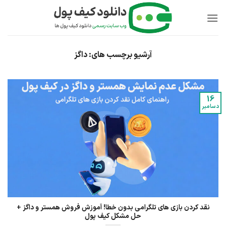
Ski
t
conten
پشتیبان کیف پول
آرشیو برچسب های:
داگز
پاسخ به سوالات شما
16
دسامبر
نقد کردن بازی های تلگرامی بدون خطا! آموزش فروش همستر و داگز +
حل مشکل کیف پول