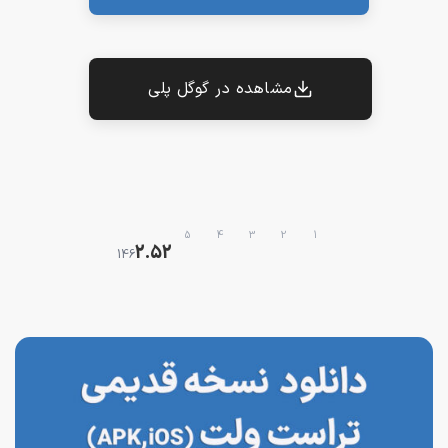
مشاهده در گوگل پلی
5
4
3
2
1
2.52
146