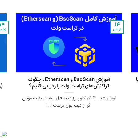
14
14
نوامبر
نوامب
Sw): آیا
آموزش BscScan و Etherscan : چگونه
تراکنش‌های تراست ولت را ردیابی کنیم؟
(ر
ارسال شد… ؟ اگر کاربر ارز دیجیتال باشید، به خصوص
اگر از کیف پول تراست [...]