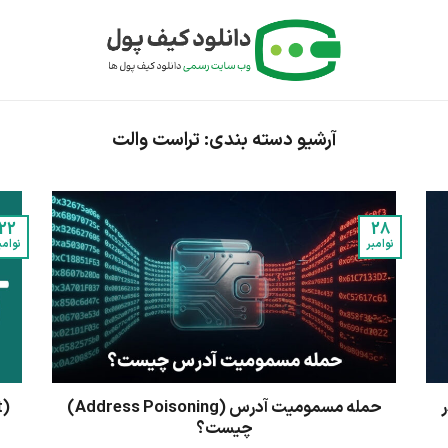
آرشیو دسته بندی:
تراست والت
22
28
نوامبر
نوامب
حمله مسمومیت آدرس (Address Poisoning)
چیست؟