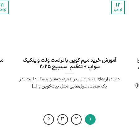
11
12
نوامبر
نوامب
را
آموزش خرید میم کوین با تراست ولت و پنکیک
سواپ + تنظیم اسلیپیج 2025
دنیای ارزهای دیجیتال، پر از فرصت‌ها و ریسک‌هاست. در
دنیای هنر دیجیتال و توکن‌های غیرقابل تعویض (NFT)
یک سمت، غول‌هایی مثل بیت‌کوین و [...]
3
2
1